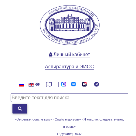
Личный кабинет
Аспирантура и ЭИОС
|
«Je pense, donc je suis» «Cogito ergo sum»
«Я мыслю, следовательно,
я есмь»
Р. Декарт, 1637