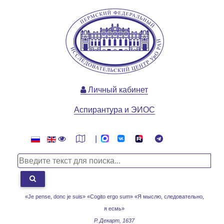
Личный кабинет
Аспирантура и ЭИОС
|
«Je pense, donc je suis» «Cogito ergo sum»
«Я мыслю, следовательно,
я есмь»
Р. Декарт, 1637