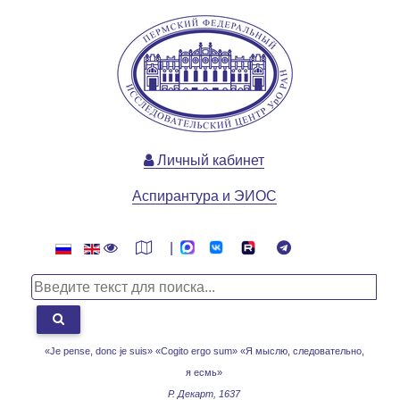
Личный кабинет
Аспирантура и ЭИОС
|
«Je pense, donc je suis» «Cogito ergo sum»
«Я мыслю, следовательно,
я есмь»
Р. Декарт, 1637