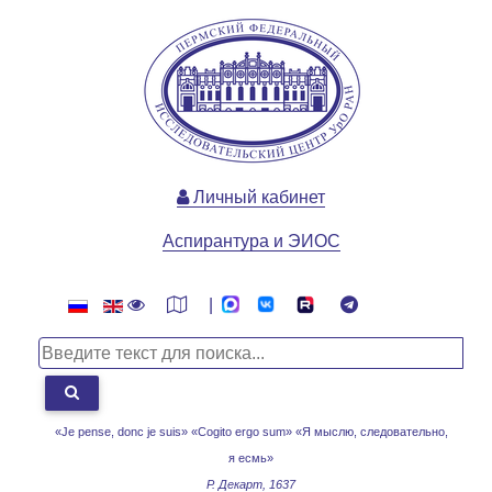
Личный кабинет
Аспирантура и ЭИОС
|
«Je pense, donc je suis» «Cogito ergo sum»
«Я мыслю, следовательно,
я есмь»
Р. Декарт, 1637