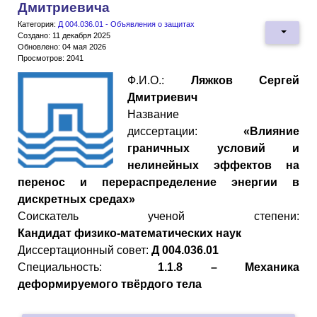
Дмитриевича
Категория:
Д 004.036.01 - Объявления о защитах
Создано: 11 декабря 2025
Обновлено: 04 мая 2026
Просмотров: 2041
Ф.И.О.:
Ляжков Сергей
Дмитриевич
Название
диссертации:
«Влияние
граничных условий и
нелинейных эффектов на
перенос и перераспределение энергии в
дискретных средах»
Cоискатель ученой степени:
Кандидат
физико
-
математических
наук
Диссертационный совет:
Д 004.036.01
Специальность:
1.1.8 – Механика
деформируемого твёрдого тела