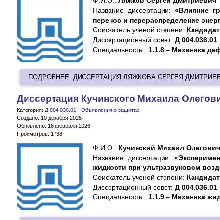
Ф.И.О.:
Ляжков Сергей Дмитриевич
Название диссертации:
«Влияние г
перенос и перераспределение энер
Cоискатель ученой степени:
Кандидат
Диссертационный совет:
Д 004.036.01
Специальность:
1.1.8 – Механика д
ПОДРОБНЕЕ: ДИССЕРТАЦИЯ ЛЯЖКОВА СЕРГЕЯ ДМИТРИЕ
Диссертация Кучинского Михаила Олегов
Категория:
Д 004.036.01 - Объявления о защитах
Создано: 10 декабря 2025
Обновлено: 16 февраля 2026
Просмотров: 1738
Ф.И.О.:
Кучинский Михаил Олегович
Название диссертации:
«Эксперимен
жидкости при ультразвуковом воз
Cоискатель ученой степени:
Кандидат
Диссертационный совет:
Д 004.036.01
Специальность:
1.1.9 – Механика жи