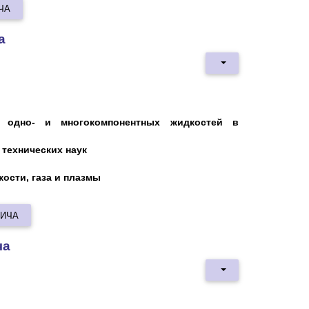
ЧА
а
я одно- и многокомпонентных жидкостей в
технических наук
кости, газа и плазмы
ВИЧА
ча