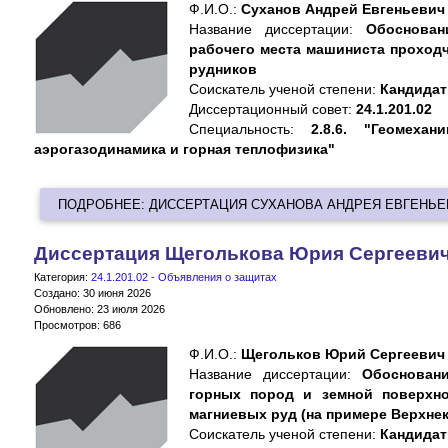
Ф.И.О.:
Суханов Андрей Евгеньевич
Название диссертации:
Обоснован
рабочего места машиниста проходч
рудников
Cоискатель ученой степени:
Кандидат 
Диссертационный совет:
24.1.201.02
Специальность:
2.8.6. "Геомеха
аэрогазодинамика и горная теплофизика"
ПОДРОБНЕЕ: ДИССЕРТАЦИЯ СУХАНОВА АНДРЕЯ ЕВГЕНЬ
Диссертация Щеголькова Юрия Сергееви
Категория:
24.1.201.02 - Объявления о защитах
Создано: 30 июня 2026
Обновлено: 23 июля 2026
Просмотров: 686
Ф.И.О.:
Щегольков Юрий Сергеевич
Название диссертации:
Обоснован
горных пород и земной поверхно
магниевых руд (на примере Верхне
Cоискатель ученой степени:
Кандидат 