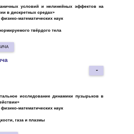
раничных условий и нелинейных эффектов на
гии в дискретных средах»
физико
-
математических
наук
еформируемого твёрдого тела
ВИЧА
ича
тальное исследование динамики пузырьков в
действии»
физико
-
математических
наук
дкости, газа и плазмы