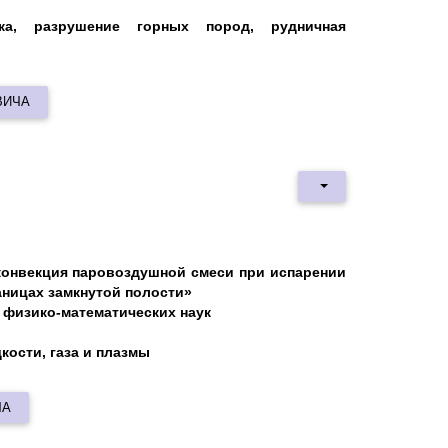
ника, разрушение горных пород, рудничная
ВИЧА
конвекция паровоздушной смеси при испарении
аницах замкнутой полости»
т
физико
-
математических
наук
дкости, газа и плазмы
ЧА