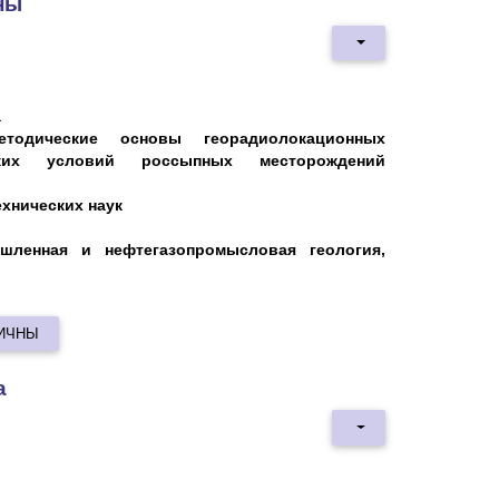
ны
а
методические основы георадиолокационных
еских условий россыпных месторождений
хнических наук
шленная и нефтегазопромысловая геология,
НИЧНЫ
а