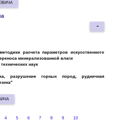
ОВИЧА
ча
методики расчета параметров искусственного
ереноса минерализованной влаги
технических наук
ника, разрушение горных пород, рудничная
изика"
ВИЧА
4
5
6
7
8
9
10