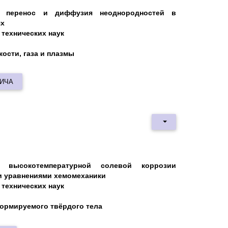
я, перенос и диффузия неоднородностей в
ях
технических наук
кости, газа и плазмы
ВИЧА
е высокотемпературной солевой коррозии
и уравнениями хемомеханики
технических наук
формируемого твёрдого тела