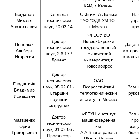
КАИ, г. Казань
Богданов
Кандидат
ОКБ им. А.Люльки
Нач
Михаил
технических
ПАО "ОДК-УМПО",
упр
Анатольевич
наук, 20.02.14
г. Москва
про
ФГБОУ ВО
Доктор
Новосибирский
Пепелюх
Доцен
технических
государственный
Альберт
матери
наук, 2.6.17 /
технический
Игоревич
в маши
Доцент
университет, г.
Новосибирск
Доктор
технических
ОАО
Гладштейн
наук, 05.02.01 /
Всероссийский
Зам. 
Владимир
Старший
теплотехнический
руко
Исаакович
научный
институт, г. Москва
сотрудник
ФГБУН Институт
Зав.
Доктор
Матвиенко
машиноведения
про
технических
Юрий
им.
живу
наук, 01.02.06 /
Григорьевич
А.А.Благонравова
безо
Профессор
РАН, г. Москва
м