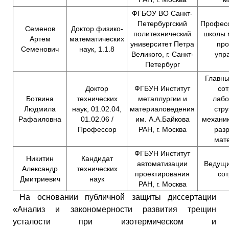
ФГБОУ ВО Санкт-
Петербургский
Профес
Семенов
Доктор физико-
политехнический
школы 
Артем
математических
университет Петра
про
Семенович
наук, 1.1.8
Великого, г. Санкт-
упр
Петербург
Главны
Доктор
ФГБУН Институт
сот
Ботвина
технических
металлургии и
лабо
Людмила
наук, 01.02.04,
материаловедения
стру
Рафаиловна
01.02.06 /
им. А.А.Байкова
механик
Профессор
РАН, г. Москва
раз
мат
ФГБУН Институт
Никитин
Кандидат
автоматизации
Ведущи
Александр
технических
проектирования
сот
Дмитриевич
наук
РАН, г. Москва
На основании публичной защиты диссертации
«Анализ и закономерности развития трещин
усталости при изотермическом и