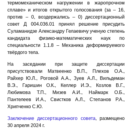
термомеханическом нагружении в жаропрочном
сплаве» и итогов открытого голосования (за – 16,
против – 0, воздержались – 0) диссертационный
совет Д 004.036.01 принял решение присудить
Суламанидзе Александру Гелаевичу ученую степень
кандидата физико-математических наук по
специальности 1.1.8 – Механика деформируемого
твёрдого тела.
На заседании при защите диссертации
присутствовали Матвеенко В.П., Плехов О.А.,
Райхер Ю.Л., Роговой А.А., Зуев А.Л., Вильдеман
В.Э., Гаришин О.К., Келлер И.Э., Козлов В.Г.,
Любимова Т.П., Мизев А.И., Наймарк О.Б.,
Пантелеев И.А., Свистков А.Л., Степанов Р.А.,
Хрипченко С.Ю.
Заключение диссертационного совета
, размещено
30 апреля 2024 г.