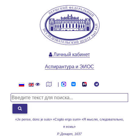
Личный кабинет
Аспирантура и ЭИОС
|
«Je pense, donc je suis» «Cogito ergo sum»
«Я мыслю, следовательно,
я есмь»
Р. Декарт, 1637