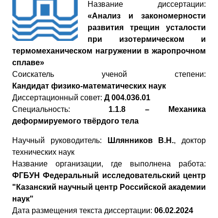
Название диссертации:
«Анализ и закономерности
развития трещин усталости
при изотермическом и
термомеханическом нагружении в жаропрочном
сплаве»
Cоискатель ученой степени:
К
андидат
физико
-
математических
наук
Диссертационный совет:
Д 004.036.01
Специальность:
1.1.8 – Механика
деформируемого твёрдого тела
Научный руководитель:
Шлянников В.Н.
, доктор
технических наук
Название организации, где выполнена работа:
ФГБУН Федеральный исследовательский центр
"Казанский научный центр Российской академии
наук"
Дата размещения текста диссертации:
06.02.2024