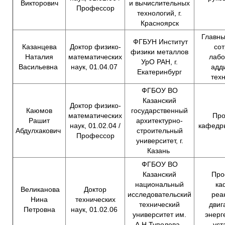
Викторович
и вычислительных
Профессор
технологий, г.
Красноярск
Главны
ФГБУН Институт
Казанцева
Доктор физико-
сот
физики металлов
Наталия
математических
лабо
УрО РАН, г.
Васильевна
наук, 01.04.07
адд
Екатеринбург
тех
ФГБОУ ВО
Казанский
Доктор физико-
Каюмов
государственный
математических
Про
Рашит
архитектурно-
наук, 01.02.04 /
кафедр
Абдулхакович
строительный
Профессор
университет, г.
Казань
ФГБОУ ВО
Казанский
Про
национальный
ка
Великанова
Доктор
исследовательский
реа
Нина
технических
технический
двиг
Петровна
наук, 01.02.06
университет им.
энерг
А.Н.Туполева -
уст