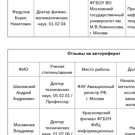
ФГБОУ ВО
Московский
Пр
Федулов
Доктор физико-
государственный
ка
Борис
математических
университет им.
тео
Никитович
наук, 01.02.04
М.В.Ломоносова,
пла
г. Москва
Отзывы на автореферат
Ученая
ФИО
Место работы
Дол
степень/звание
Началь
Доктор
Шанявский
ФАУ
Авиационный
металло
технических
Андрей
регистр РФ
,
иссл
наук, 05.02.01 /
Андреевич
г. Москва
авиа
Профессор
мат
Красноярский
филиал ФГБУН
Доктор
Москвичев
ФИЦ
технических
На
Владимир
информационных
наук, 01.02.06 /
руко