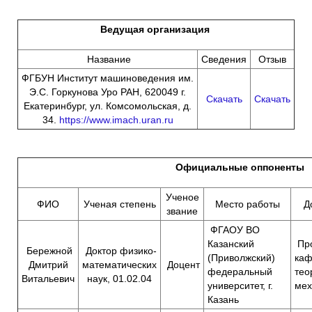
Ведущая организация
Название
Сведения
Отзыв
ФГБУН Институт машиноведения им.
Э.С. Горкунова Уро РАН, 620049 г.
Скачать
Скачать
Екатеринбург, ул. Комсомольская, д.
34.
https://www.imach.uran.ru
Официальные оппоненты
Ученое
ФИО
Ученая степень
Место работы
Д
звание
ФГАОУ ВО
Казанский
Пр
Бережной
Доктор физико-
(Приволжский)
ка
Дмитрий
математических
Доцент
федеральный
тео
Витальевич
наук, 01.02.04
университет, г.
мех
Казань