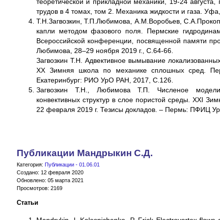
теоретической и прикладной механики, 19-24 августа, 
трудов в 4 томах, том 2. Механика жидкости и газа. Уф
Т.Н.Загвозкин, Т.П.Любимова, А.М.Воробьев, С.А.Прок
капли методом фазового поля. Пермские гидродинам
Всероссийской конференции, посвященной памяти проф
Любимова, 28–29 ноября 2019 г., С.64-66.
Загвозкин Т.Н. Адвективное вымывание локализованных
ХХ Зимняя школа по механике сплошных сред. Пер
Екатеринбург: РИО УрО РАН, 2017, С.126.
Загвозкин Т.Н., Любимова Т.П. Численое модел
конвективных структур в слое пористой среды. ХХI Зи
22 февраля 2019 г. Тезисы докладов. – Пермь: ПФИЦ Ур
Публикации Мандрыкин С.Д.
Категория:
Публикации - 01.06.01
Создано: 12 февраля 2020
Обновлено: 05 марта 2021
Просмотров: 2169
Статьи