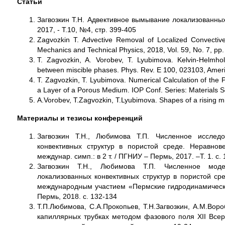
Статьи
Загвозкин Т.Н. Адвективное вымывание локализованных
2017, - T.10, №4, стр. 399-405
Zagvozkin T. Advective Removal of Localized Convective
Mechanics and Technical Physics, 2018, Vol. 59, No. 7, pp.
T. Zagvozkin, A. Vorobev, T. Lyubimova. Kelvin-Helmholt
between miscible phases. Phys. Rev. E 100, 023103, Ameri
T. Zagvozkin, T. Lyubimova. Numerical Calculation of the 
a Layer of a Porous Medium. IOP Conf. Series: Materials
A.Vorobev, T.Zagvozkin, T.Lyubimova. Shapes of a rising mi
Материалы и тезисы конференций
Загвозкин Т.Н., Любимова Т.П. Численное исслед
конвективных структур в пористой среде. Неравно
междунар. симп.: в 2 т. / ПГНИУ – Пермь, 2017. –Т. 1. с.
Загвозкин Т.Н., Любимова Т.П. Численное моде
локализованных конвективных структур в пористой с
международным участием «Пермские гидродинамические
Пермь, 2018. с. 132-134
Т.П.Любимова, С.А.Прокопьев, Т.Н.Загвозкин, А.М.Во
капиллярных трубках методом фазового поля XII Вс