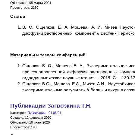
Обновлено: 05 марта 2021
Просмотров: 2150
Статьи
В. О. Ощепков, Е. А. Мошева, А. И. Мизев
Неусто
диффузии растворенных компонент
//
Вестник Пермског
Материалы и тезисы конференций
Ощепков В. О., Мошева Е. А., Экспериментальное ис
при сонаправленной диффузии растворенных компоне
гидродинамические научные чтения. – 2019. С. – 130-1
Ощепков В.О., Мошева Е.А., Мизев А.И., Неустойчиво
экспериментальные результаты // Волны и вихри в сложн
Публикации Загвозкина Т.Н.
Категория:
Публикации - 01.06.01
Создано: 12 февраля 2020
Обновлено: 19 июня 2020
Просмотров: 1953