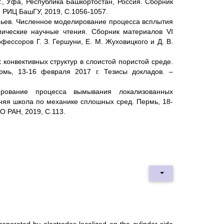
г., Уфа, Республика Башкортостан, Россия. Сборник
а, РИЦ БашГУ, 2019, С.1056-1057.
опьев. Численное моделирование процесса всплытия
ические научные чтения. Сборник материалов VI
ессоров Г. З. Гершуни, Е. М. Жуховицкого и Д. В.
 конвективных структур в слоистой пористой среде.
мь, 13-16 февраля 2017 г. Тезисы докладов. –
ирование процесса вымывания локализованных
мняя школа по механике сплошных сред. Пермь, 18-
О РАН, 2019, С.113.