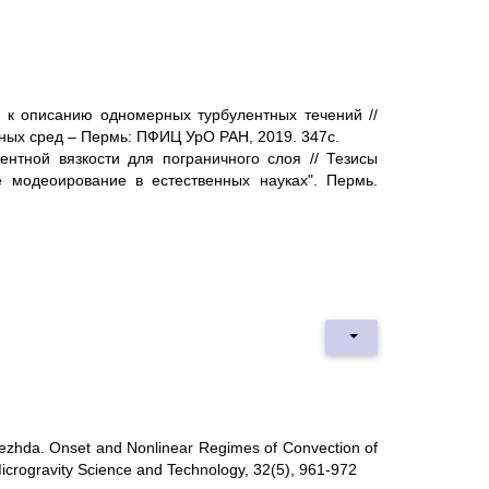
од к описанию одномерных турбулентных течений //
ных сред – Пермь: ПФИЦ УрО РАН, 2019. 347с.
лентной вязкости для пограничного слоя // Тезисы
 модеоирование в естественных науках". Пермь.
ezhda. Onset and Nonlinear Regimes of Convection of
Microgravity Science and Technology, 32(5), 961-972