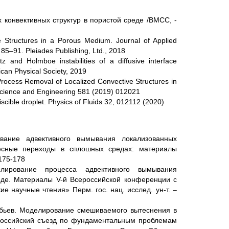
 конвективных структур в пористой среде /ВМСС, -
 Structures in a Porous Medium. Journal of Applied
 85–91. Pleiades Publishing, Ltd., 2018
z and Holmboe instabilities of a diffusive interface
can Physical Society, 2019
Process Removal of Localized Convective Structures in
 Science and Engineering 581 (2019) 012021
scible droplet. Physics of Fluids 32, 012112 (2020)
ование адвективного вымывания локализованных
весные переходы в сплошных средах: материалы
 175-178
лирование процесса адвективного вымывания
реде. Материалы V-й Всероссийской конференции с
 научные чтения» Перм. гос. нац. исслед. ун-т. –
робьев. Моделирование смешиваемого вытеснения в
ероссийский съезд по фундаментальным проблемам