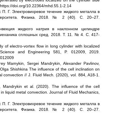
generated by electrodes localized on the cylinder side
https://doi.org/10.22364/mhd.55.1-2.14
ик П. Г. Электровихревое течение жидкого металла в
верситета. Физика. 2018. № 2 (40). С. 20–27.
онвекция жидкого натрия в наклонном цилиндре
механика сплошных сред. 2018. Т. 11. № 4. С. 417-
of electro-vortex flow in long cylinder with localized
s Science and Engineering 581, P. 012009, 2019.
1/012009
drey Mamykin, Sergei Mandrykin, Alexander Pavlinov,
lga Shishkina The influence of the cell inclination on
al convection // J. Fluid Mech. (2020), vol. 884, A18-1.
., Mandrykin et al. (2020). The influence of the cell
n in liquid metal convection. Journal of Fluid Mechanics,
ик П. Г. Электровихревое течение жидкого металла в
верситета. Физика. 2018. № 2 (40). С. 20–27.