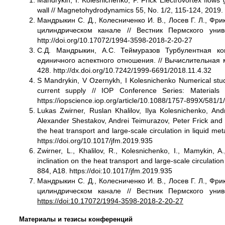
Mandrykin, I. Kolesnichenko, P. Frick Electrovortex flows 
wall // Magnetohydrodynamics 55, No. 1/2, 115-124, 2019.
Мандрыкин С. Д., Колесниченко И. В., Лосев Г. Л., Фр
цилиндрическом канале // Вестник Пермского уни
http://doi.org/10.17072/1994-3598-2018-2-20-27
С.Д. Мандрыкин, А.С. Теймуразов Турбулентная к
единичного аспектного отношения. // Вычислительная 
428.
http://dx.doi.org/10.7242/1999-6691/2018.11.4.32
S Mandrykin, V Ozernykh, I Kolesnichenko Numerical study 
current supply // IOP Conference Series: Material
https://iopscience.iop.org/article/10.1088/1757-899X/581/
Lukas Zwirner, Ruslan Khalilov, Ilya Kolesnichenko, An
Alexander Shestakov, Andrei Teimurazov, Peter Frick and O
the heat transport and large-scale circulation in liquid met
https://doi.org/10.1017/jfm.2019.935
Zwirner, L., Khalilov, R., Kolesnichenko, I., Mamykin, A
inclination on the heat transport and large-scale circulatio
884, A18.
https://doi:10.1017/jfm.2019.935
Мандрыкин С. Д., Колесниченко И. В., Лосев Г. Л., Фр
цилиндрическом канале // Вестник Пермского уни
https://doi
:10.17072/1994-3598-2018-2-20-27
Материалы и тезисы конференций