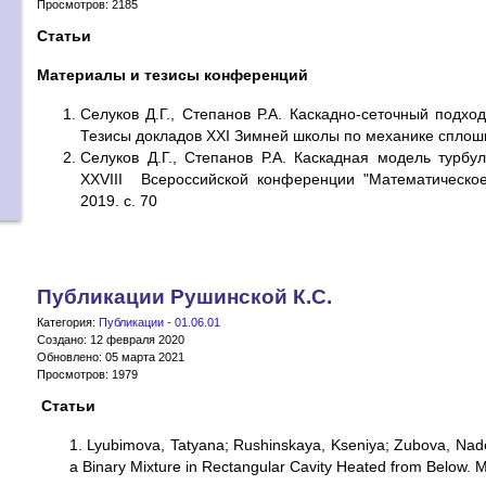
Просмотров: 2185
Статьи
Материалы и тезисы конференций
Селуков Д.Г., Степанов Р.А. Каскадно-сеточный подх
Тезисы докладов XXI Зимней школы по механике сплош
Селуков Д.Г., Степанов Р.А. Каскадная модель турбу
XXVIII Всероссийской конференции "Математическое
2019. с. 70
Публикации Рушинской К.С.
Категория:
Публикации - 01.06.01
Создано: 12 февраля 2020
Обновлено: 05 марта 2021
Просмотров: 1979
Статьи
1. Lyubimova, Tatyana; Rushinskaya, Kseniya; Zubova, Nad
a Binary Mixture in Rectangular Cavity Heated from Below. 