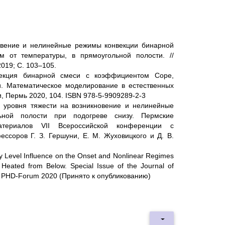
новение и нелинейные режимы конвекции бинарной
 от температуры, в прямоугольной полости. //
019; С. 103–105.
нвекция бинарной смеси с коэффициентом Соре,
и. Математическое моделирование в естественных
, Пермь 2020, 104. ISBN 978-5-9909289-2-3
е уровня тяжести на возникновение и нелинейные
ной полости при подогреве снизу. Пермские
атериалов VII Всероссийской конференции с
соров Г. З. Гершуни, Е. М. Жуховицкого и Д. В.
ty Level Influence on the Onset and Nonlinear Regimes
 Heated from Below. Special Issue of the Journal of
m, PHD-Forum 2020 (Принято к опубликованию)