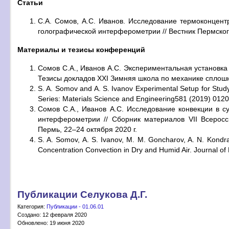
Статьи
С.А. Сомов, А.С. Иванов. Исследование термоконцен
голографической интерферометрии // Вестник Пермского 
Материалы и тезисы конференций
Сомов С.А., Иванов А.С. Экспериментальная установка
Тезисы докладов XXI Зимняя школа по механике сплошн
S. A. Somov and A. S. Ivanov
Experimental Setup for Study
Series: Materials Science and Engineering581 (2019) 012
Сомов С.А., Иванов А.С. Исследование конвекции в 
интерферометрии // Сборник материалов VII Всерос
Пермь, 22–24 октября 2020 г.
S. A. Somov, A. S. Ivanov, M. M. Goncharov, A. N. Kondr
Concentration Convection in Dry and Humid Air. Journal of
Публикации Селукова Д.Г.
Категория:
Публикации - 01.06.01
Создано: 12 февраля 2020
Обновлено: 19 июня 2020