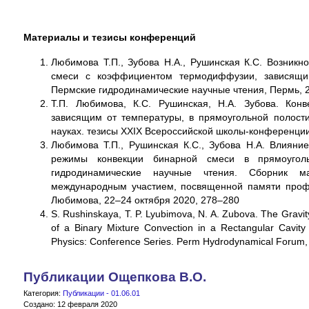
Материалы и тезисы конференций
Любимова Т.П., Зубова Н.А., Рушинская К.С. Возник
смеси с коэффициентом термодиффузии, зависящим
Пермские гидродинамические научные чтения, Пермь, 2
Т.П. Любимова, К.С. Рушинская, Н.А. Зубова. Ко
зависящим от температуры, в прямоугольной полост
науках. тезисы XXIX Всероссийской школы-конференции
Любимова Т.П., Рушинская К.С., Зубова Н.А. Влияни
режимы конвекции бинарной смеси в прямоуголь
гидродинамические научные чтения. Сборник м
международным участием, посвященной памяти профес
Любимова, 22–24 октября 2020, 278–280
S. Rushinskaya, T. P. Lyubimova, N. A. Zubova. The Gravi
of a Binary Mixture Convection in a Rectangular Cavity
Physics: Conference Series. Perm Hydrodynamical Foru
Публикации Ощепкова В.О.
Категория:
Публикации - 01.06.01
Создано: 12 февраля 2020