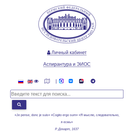
Личный кабинет
Аспирантура и ЭИОС
|
«Je pense, donc je suis» «Cogito ergo sum»
«Я мыслю, следовательно,
я есмь»
Р. Декарт, 1637