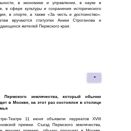
льности, в экономике и управлении, в науке и
ке, в сфере культуры и сохранения исторического
дия, в спорте, а также «За честь и достоинство».
атам вручаются статуэтки Аники Строганова и
ыдающихся жителей Пермского края.
д Пермского землячества, который обычно
дит в Москве, на этот раз состоялся в столице
мья
тре-Театре 11 июня объявили лауреатов XVIII
ановской премии. Съезд Пермского землячества,
ое вручает премию, обычно проходит в Москве,