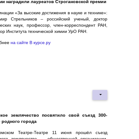
ми наградили лауреатов Строгановской премии
нации «За высокие достижения в науке и технике»:
мир Стрельников – российский ученый, доктор
ческих наук, профессор, член-корреспондент РАН,
ор Института технической химии УрО РАН.
бнее
на сайте В курсе.ру
кое землячество посвятило свой съезд 300-
 родного города
мском Театре-Театре 11 июня прошёл съезд
кого землячества — общественной организации,