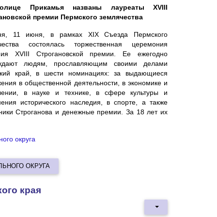
олице Прикамья названы лауреаты XVIII
ановской премии Пермского землячества
ня, 11 июня, в рамках XIX Съезда Пермского
чества состоялась торжественная церемония
ния XVIII Строгановской премии. Ее ежегодно
ждают людям, прославляющим своими делами
кий край, в шести номинациях: за выдающиеся
жения в общественной деятельности, в экономике и
лении, в науке и технике, в сфере культуры и
нения исторического наследия, в спорте, а также
Аники Строганова и денежные премии. За 18 лет их
ого округа
ЛЬНОГО ОКРУГА
кого края