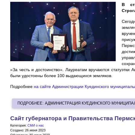
В ст
Строг
Сегод
земля
вруче
прису
Пермс
дости
управ
сохра
«За честь и достоинство». Лауреатам вручаются статуэтки 
были удостоены более 100 выдающихся земляков.
Подробнее
на сайте Администрации Куединского муниципальн
ПОДРОБНЕЕ: АДМИНИСТРАЦИЯ КУЕДИНСКОГО МУНИЦИПА
Сайт губернатора и Правительства Пермс
Категория:
СМИ о нас
Создано: 26 июня 2023
Обновлено: 30 июня 2023