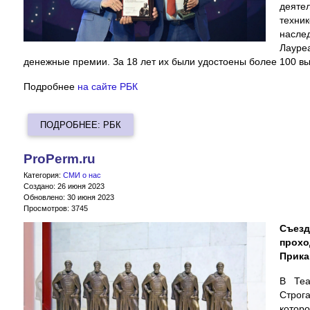
деяте
техни
насле
Лауре
денежные премии. За 18 лет их были удостоены более 100 в
Подробнее
на сайте РБК
ПОДРОБНЕЕ: РБК
ProPerm.ru
Категория:
СМИ о нас
Создано: 26 июня 2023
Обновлено: 30 июня 2023
Просмотров: 3745
Съез
прохо
Прика
В Теа
Строг
котор