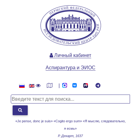
Личный кабинет
Аспирантура и ЭИОС
|
«Je pense, donc je suis» «Cogito ergo sum»
«Я мыслю, следовательно,
я есмь»
Р. Декарт, 1637