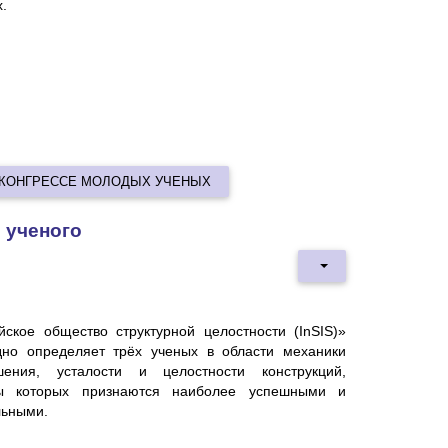
.
V КОНГРЕССЕ МОЛОДЫХ УЧЕНЫХ
 ученого
йское общество структурной целостности (InSIS)»
дно определяет трёх ученых в области механики
шения, усталости и целостности конструкций,
ы которых признаются наиболее успешными и
льными.