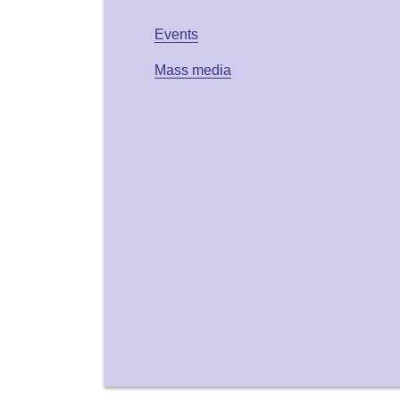
Events
Mass media