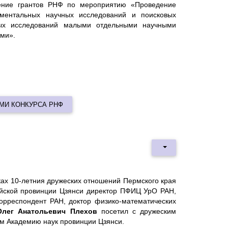
ение грантов РНФ по мероприятию «Проведение
ментальных научных исследований и поисковых
ых исследований малыми отдельными научными
ами».
МИ КОНКУРСА РНФ
ках 10-летния дружеских отношений Пермского края
айской провинции Цзянси директор ПФИЦ УрО РАН,
корреспондент РАН, доктор физико-математических
Олег Анатольевич Плехов
посетил с дружеским
ом Академию наук провинции Цзянси.