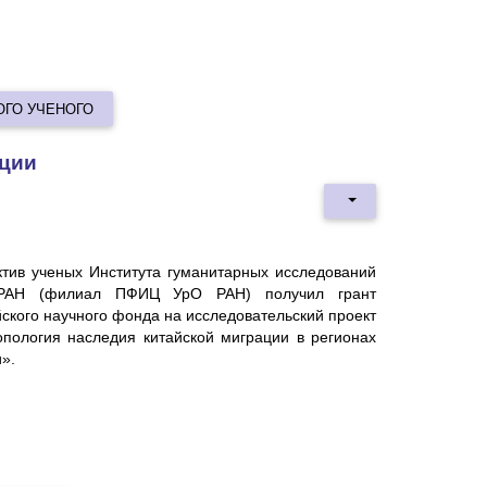
ОГО УЧЕНОГО
ации
ктив ученых Института гуманитарных исследований
РАН (филиал ПФИЦ УрО РАН) получил грант
ского научного фонда на исследовательский проект
опология наследия китайской миграции в регионах
».