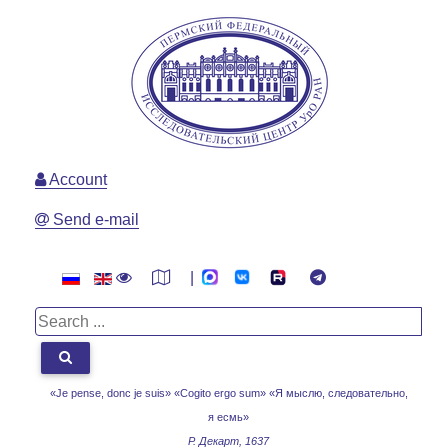
Account
Send e-mail
|
«Je pense, donc je suis» «Cogito ergo sum»
«Я мыслю, следовательно,
я есмь»
Р. Декарт, 1637