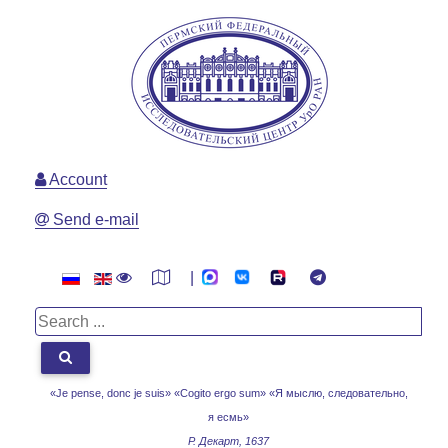
Account
Send e-mail
|
«Je pense, donc je suis» «Cogito ergo sum»
«Я мыслю, следовательно,
я есмь»
Р. Декарт, 1637