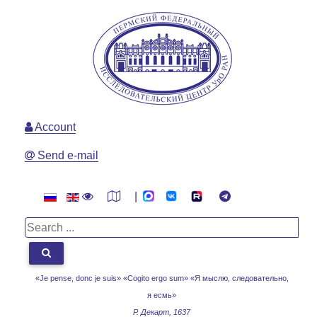
Account
Send e-mail
|
«Je pense, donc je suis» «Cogito ergo sum»
«Я мыслю, следовательно,
я есмь»
Р. Декарт, 1637