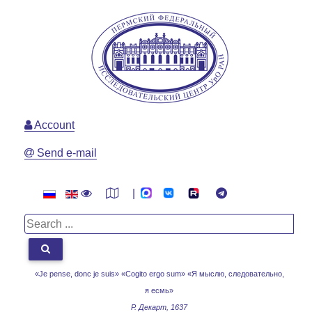
Account
Send e-mail
|
«Je pense, donc je suis» «Cogito ergo sum»
«Я мыслю, следовательно,
я есмь»
Р. Декарт, 1637