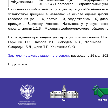
Абдулхакович
01.02.04 / Профессор
строительный унив
На основании публичной защиты диссертации «Расчётно-экс
усталостной трещины в металлах на основе оценки дисси
голосования (за – 14, против – 0, воздержались – 0) дис
присудить Вшивкову Алексею Николаевичу ученую степ
специальности 1.1.8 – Механика деформируемого твёрдого т
На заседании при защите диссертации присутствовали Плехо
Гаришин О.К., Козлов В.Г., Лебедев А.В., Любимова Т.
Смородин Б.Л., Фрик П.Г., Хрипченко С.Ю.
Заключение диссертационного совета,
размещено 26 мая 2025
Поделиться: