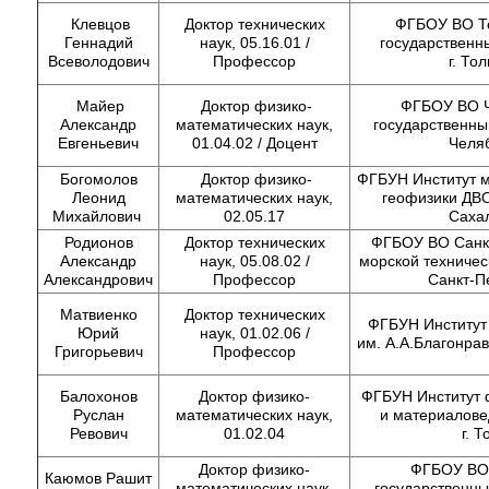
Клевцов
Доктор технических
ФГБОУ ВО То
Геннадий
наук, 05.16.01 /
государственны
Всеволодович
Профессор
г. То
Майер
Доктор физико-
ФГБОУ ВО Ч
Александр
математических наук,
государственный
Евгеньевич
01.04.02 / Доцент
Челя
Богомолов
Доктор физико-
ФГБУН Институт м
Леонид
математических наук,
геофизики ДВО
Михайлович
02.05.17
Саха
Родионов
Доктор технических
ФГБОУ ВО Санкт
Александр
наук, 05.08.02 /
морской техническ
Александрович
Профессор
Санкт-П
Матвиенко
Доктор технических
ФГБУН Институт
Юрий
наук, 01.02.06 /
им. А.А.Благонрав
Григорьевич
Профессор
Балохонов
Доктор физико-
ФГБУН Институт 
Руслан
математических наук,
и материалове
Ревович
01.02.04
г. Т
Доктор физико-
ФГБОУ ВО 
Каюмов Рашит
математических наук,
государственны