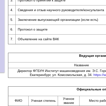
3.
Протокол о принятии к защите
4.
Сведения и отзыв научного руководителя/консультанта
5.
Заключение выпускающей организации (если есть)
6.
Протокол о защите
7.
Объявление на сайте ВАК
Ведущая орган
Название
Директор ФГБУН Институт машиноведения им. Э.С. Горку
Екатеринбург, ул. Комсомольская, д. 34.
https://
Официальные оп
Ученое
ФИО
Ученая степень
Место раб
звание