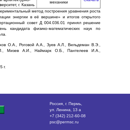
механики
ерситет, г. Казань
периментальный метод построения уравнения роста
пации энергии в её вершине» и итогов открытого
сертационный совет Д 004.036.01 принял решение
ень кандидата физико-математических наук по
ела.
в О.А., Роговой А.А., Зуев А.Л., Вильдеман В.Э.,
П., Мизев А.И., Наймарк О.Б., Пантелеев И.А.,
 г.
Россия, г. Пермь,
ул. Ленина, 13 а
+7 (342) 212-60-08
psc@permsc.ru