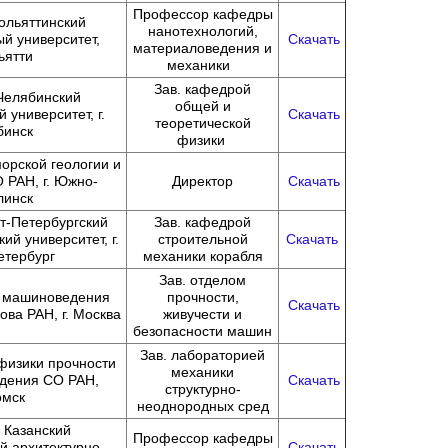
Профессор кафедры
льяттинский
нанотехнологий,
й университет,
Скачать
материаловедения и
льятти
механики
Зав. кафедрой
елябинский
общей и
 университет, г.
Скачать
теоретической
бинск
физики
орской геологии и
 РАН, г. Южно-
Директор
Скачать
линск
-Петербургский
Зав. кафедрой
ий университет, г.
строительной
Скачать
етербург
механики корабля
Зав. отделом
 машиноведения
прочности,
Скачать
ова РАН, г. Москва
живучести и
безопасности машин
Зав. лабораторией
физики прочности
механики
дения СО РАН,
Скачать
структурно-
омск
неоднородных сред
Казанский
Профессор кафедры
й архитектурно-
Скачать