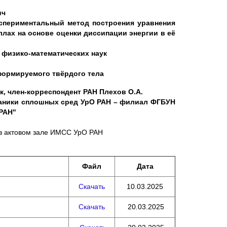
ич
кспериментальный метод построения уравнения
ллах на основе оценки диссипации энергии в её
физико
-
математических
наук
еформируемого твёрдого тела
к, член-корреспондент РАН Плехов О.А.
ханики сплошных сред УрО РАН – филиал ФГБУН
РАН"
в актовом зале ИМСС УрО РАН
Файл
Дата
Скачать
10.03.2025
Скачать
20.03.2025