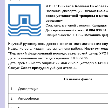
Ф.И.О.:
Вшивков Алексей Николаев
Название диссертации:
«Расчётно-э
роста усталостной трещины в мета
вершине»
Cоискатель ученой степени:
Кандидат
Диссертационный совет:
Д 004.036.01
Специальность:
1.1.8 – Механика д
Научный руководитель:
доктор физико-математических нау
Название организации, где выполнена работа:
Институт ме
"Пермский федеральный исследовательский центр УРО 
Дата размещения текста диссертации:
10.03.2025
Дата, время и место защиты:
22 мая 2025 г.
(четверг) в
14:00
Статус:
Совет присудил учёную степень
Название файла
1.
Диссертация
2.
Автореферат