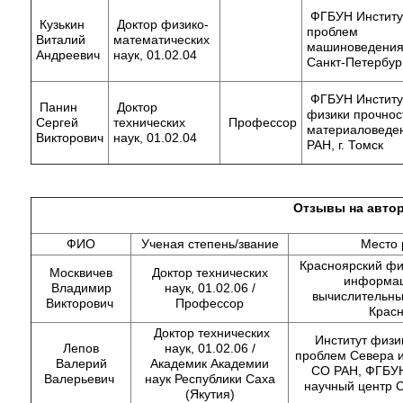
ФГБУН Институ
Кузькин
Доктор физико-
проблем
Виталий
математических
машиноведения 
Андреевич
наук, 01.02.04
Санкт-Петербур
ФГБУН Институ
Панин
Доктор
физики прочнос
Сергей
технических
Профессор
материаловеде
Викторович
наук, 01.02.04
РАН, г. Томск
Отзывы на авто
ФИО
Ученая степень/звание
Место 
Красноярский ф
Москвичев
Доктор технических
информац
Владимир
наук, 01.02.06 /
вычислительных
Викторович
Профессор
Красн
Доктор технических
Институт физи
Лепов
наук, 01.02.06 /
проблем Севера и
Валерий
Академик Академии
СО РАН, ФГБУН
Валерьевич
наук Республики Саха
научный центр С
(Якутия)