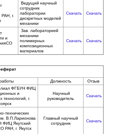
Ведущий научный
т
сотрудник
лаборатории
Скачать
Скачать
РАН, г.
дискретных моделей
г
механики
Зав. лабораторией
т
механики
ти и
полимерных
Скачать
Скачать
нияСО
композиционных
материалов
реферат
работы
Должность
Отзыв
илиал ФГБУН ФИЦ
ионных и
Научный
Скачать
 технологий, г.
руководитель
оярск
ко-технических
м. В.П.Ларионова
Главный научный
Скачать
 ФИЦ Якутский
сотрудник
О РАН, г. Якутск