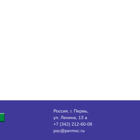
Россия, г. Пермь,
ул. Ленина, 13 а
+7 (342) 212-60-08
psc@permsc.ru