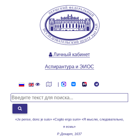
Личный кабинет
Аспирантура и ЭИОС
|
«Je pense, donc je suis» «Cogito ergo sum»
«Я мыслю, следовательно,
я есмь»
Р. Декарт, 1637