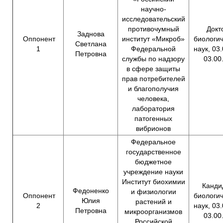
научно-
исследовательский
противочумный
Докт
Заднова
Оппонент
институт «Микроб»
биологи
Светлана
1
Федеральной
наук, 03.
Петровна
службы по надзору
03.00
в сфере защиты
прав потребителей
и благополучия
человека,
лаборатория
патогенных
вибрионов
Федеральное
государственное
бюджетное
учреждение науки
Институт биохимии
Канди
Федоненко
и физиологии
Оппонент
биологи
Юлия
растений и
2
наук, 03.
Петровна
микроорганизмов
03.00
Российской