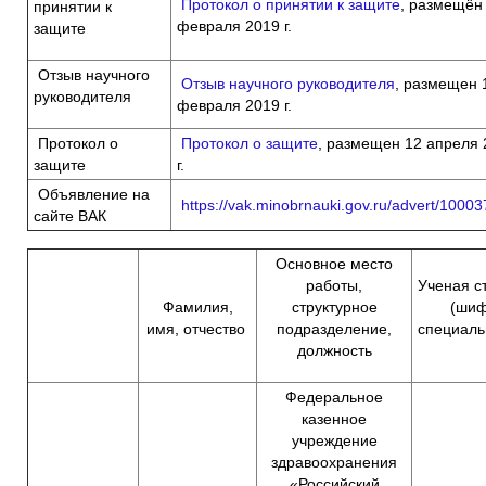
Протокол о принятии к защите
, размещён
принятии к
февраля 2019 г.
защите
Отзыв научного
Отзыв научного руководителя
, размещен 
руководителя
февраля 2019 г.
Протокол о
Протокол о защите
, размещен 12 апреля 
защите
г.
Объявление на
https://vak.minobrnauki.gov.ru/advert/1000
сайте ВАК
Основное место
работы,
Ученая с
Фамилия,
структурное
(ши
имя, отчество
подразделение,
специаль
должность
Федеральное
казенное
учреждение
здравоохранения
«Российский