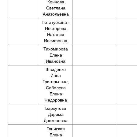
Коннова
Светлана
Анатольевна
Потатуркина -
Нестерова
Наталия
Иосифовна
Тихомирова
Елена
Ивановна
Швиденко
Инна
Григорьевна,
Соболева
Елена
Федоровна
Бархутова
Дарима
Донконовна
Глниская
Елена