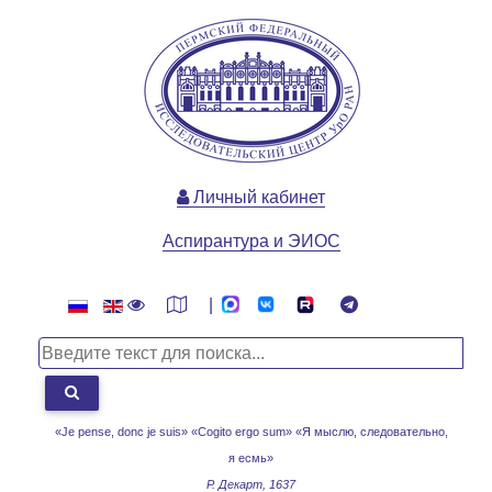
Личный кабинет
Аспирантура и ЭИОС
|
«Je pense, donc je suis» «Cogito ergo sum»
«Я мыслю, следовательно,
я есмь»
Р. Декарт, 1637