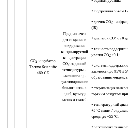
•
водяная рубашка;
•
внутренний объем 17
•
датчик СО
- инфра
2
(IR);
Предназначен
•
диапазон СО
от 0 д
2
для создания и
поддержания
•
точность поддержан
контролируемой
уровня СО
±0,1;
2
концентрации
CO
-
инкубатор
2
СО
, заданной
2
•
система поддержани
1
Thermo Scientific
температуры и
влажности до 95% ± 5
460-СЕ
влажности при
образования конденса
культивировании
биологических
•
стерилизация камер
проб, культур
горячим воздухом при
клеток и тканей.
•
температурный диап
+5 ˚С выше t˚ окружа
среды до +55 ˚С;
•
регулировка темпера