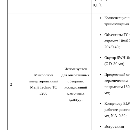
0,1 ˚С;
Компенсацион
тринокулярная 
Объективы TC 
ахромат 10x/0.
20x/0.40;
Окуляр SWH10x
(O.D. 30 мм)
Используется
Предметный ст
Микроскоп
для оперативных
керамическим
инвертированный
обзорных
2
покрытием 180
Meiji Techno TC
исследований
мм;
5200
клеточных
культур.
Конденсор EL
рабочее рассто
мм, N.A. 0.30;
Встроенная