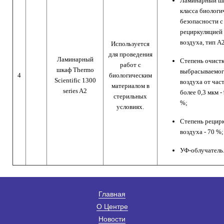
Ламинарный шк
класса биологи
безопасности с
рециркуляцией
воздуха, тип
A
Используется
для проведения
Ламинарный
Степень очист
работ с
шкаф
Thermo
выбрасываемо
4
биологическим
Scientific 1300
воздуха от час
материалом в
series A2
более 0,3 мкм -
стерильных
%;
условиях.
Cтепень рецир
воздуха - 70
%;
УФ-облучатель
Главная
О Центре
Новости