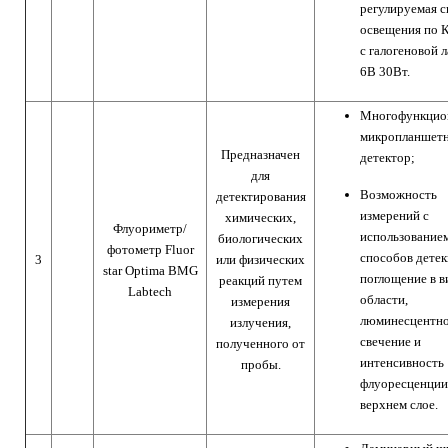
регулируемая с
освещения по 
с галогеновой 
6В 30Вт.
Многофункцио
микропланшет
Предназначен
детектор;
для
Возможность
детектирования
измерений с
химических,
Флуориметр
/
использованием
биологических
фотометр
Fluor
способов детек
3
или физических
star Optima BMG
поглощение в 
реакций путем
Labtech
области,
измерения
люминесцентн
излучения,
свечение и
полученного от
интенсивность
пробы.
флуоресценции
верхнем слое.