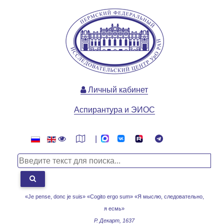
Личный кабинет
Аспирантура и ЭИОС
|
«Je pense, donc je suis» «Cogito ergo sum»
«Я мыслю, следовательно,
я есмь»
Р. Декарт, 1637