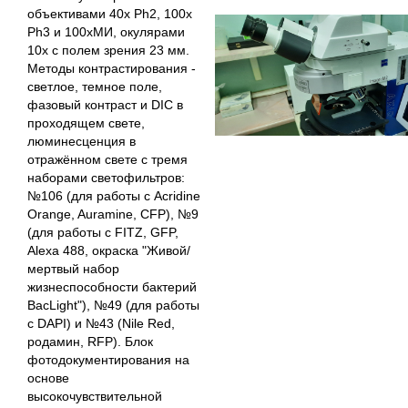
объективами 40х Ph2, 100x
Ph3 и 100хМИ, окулярами
10х с полем зрения 23 мм.
Методы контрастирования -
светлое, темное поле,
фазовый контраст и DIC в
проходящем свете,
люминесценция в
отражённом свете с тремя
наборами светофильтров:
№106 (для работы с Acridine
Orange, Auramine, CFP), №9
(для работы с FITZ, GFP,
Alexa 488, окраска "Живой/
мертвый набор
жизнеспособности бактерий
BacLight"), №49 (для работы
с DAPI) и №43 (Nile Red,
родамин, RFP). Блок
фотодокументирования на
основе
высокочувствительной