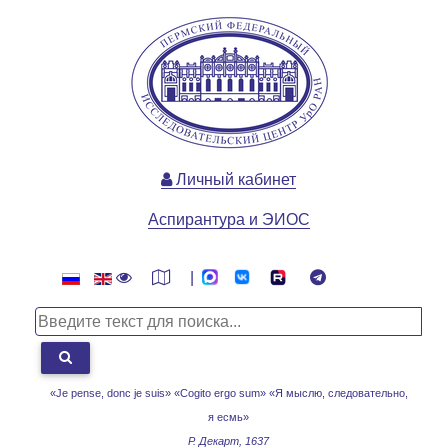
Личный кабинет
Аспирантура и ЭИОС
|
«Je pense, donc je suis» «Cogito ergo sum»
«Я мыслю, следовательно,
я есмь»
Р. Декарт, 1637