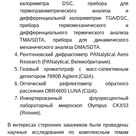
калориметра DSC, прибора для
термогравиметрического анализа и
дифференциальной калориметрии TGA/DSC,
прибора термомеханического и
дифференциального термического анализа
TMA/SDTA, прибора для динамического
механического анализа DMA/SDTA.
Рентгеновский дифрактометр PANalytical Aeris
Research (PANalytical, Великобритания).
Газовый хроматограф с масс-селективным
детектором 7890В Agilent (США).
Оптический рефлектометр обратного
рассеяния OBR4600 LUNA (США).
Инвертированный флуоресцентный
лабораторный микроскоп Olympus CKX53
(Япония).
В интересах сторонних заказчиков были проведены
научные исследования по комплексным темам