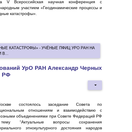
ла V Всероссийская научная конференция с
народным участием «Геодинамические процессы и
дные катастрофы».
ЫЕ КАТАСТРОФЫ» - УЧЁНЫЕ ПФИЦ УРО РАН НА
В...
дований УрО РАН Александр Черных
й РФ
скве состоялось заседание Совета по
циональным отношениям и взаимодействию с
иозными объединениями при Совете Федераций РФ
ему “Актуальные вопросы сохранения
ериального этнокультурного достояния народов