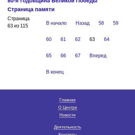
80-я годовщина Великой Победы
Страница памяти
Страница
В начало
Назад
58
59
63 из 115
60
61
62
63
64
65
66
67
Вперед
В конец
Главная
О Центре
Новости
Деятельность
Контакты