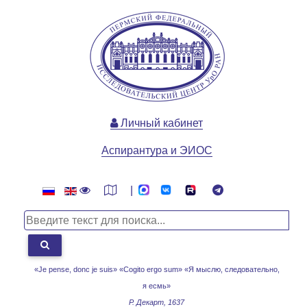
Личный кабинет
Аспирантура и ЭИОС
|
«Je pense, donc je suis» «Cogito ergo sum»
«Я мыслю, следовательно,
я есмь»
Р. Декарт, 1637