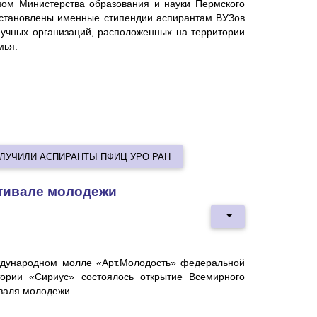
зом Министерства образования и науки Пермского
установлены именные стипендии аспирантам ВУЗов
аучных организаций, расположенных на территории
мья.
ЛУЧИЛИ АСПИРАНТЫ ПФИЦ УРО РАН
тивале молодежи
дународном молле «Арт.Молодость» федеральной
тории «Сириус» состоялось открытие Всемирного
валя молодежи.