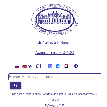
Личный кабинет
Аспирантура и ЭИОС
|
«Je pense, donc je suis» «Cogito ergo sum»
«Я мыслю, следовательно,
я есмь»
Р. Декарт, 1637