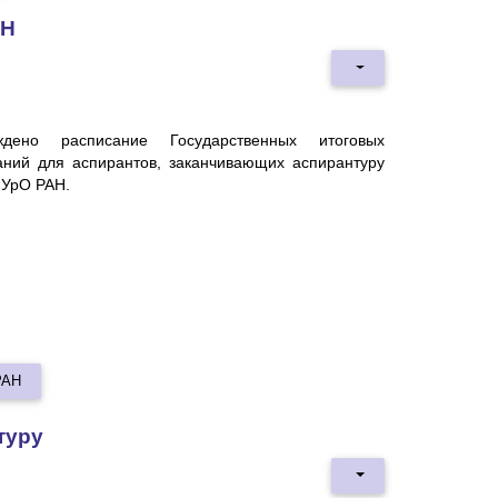
АН
ждено расписание Государственных итоговых
аний для аспирантов, заканчивающих аспирантуру
УрО РАН.
РАН
туру