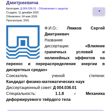
Дмитриевича
Категория:
Д 004.036.01 - Объявления о защитах
Создано: 11 декабря 2025
Обновлено: 04 мая 2026
Просмотров: 2041
Ф.И.О.:
Ляжков Сергей
Дмитриевич
Название
диссертации:
«Влияние
граничных условий и
нелинейных эффектов на
перенос и перераспределение энергии в
дискретных средах»
Cоискатель ученой степени:
Кандидат
физико
-
математических
наук
Диссертационный совет:
Д 004.036.01
Специальность:
1.1.8 – Механика
деформируемого твёрдого тела