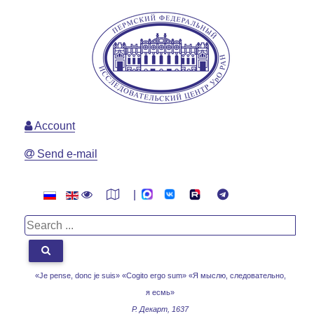
Account
Send e-mail
|
«Je pense, donc je suis» «Cogito ergo sum»
«Я мыслю, следовательно,
я есмь»
Р. Декарт, 1637