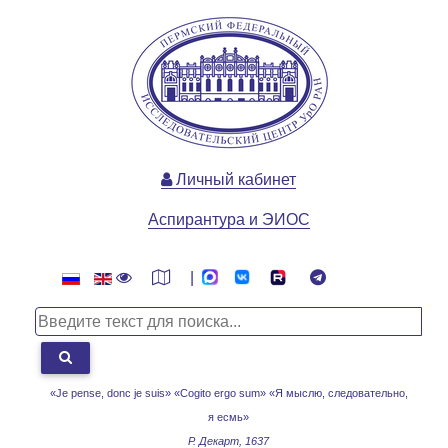
Личный кабинет
Аспирантура и ЭИОС
|
«Je pense, donc je suis» «Cogito ergo sum»
«Я мыслю, следовательно,
я есмь»
Р. Декарт, 1637