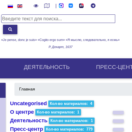
|
«Je pense, donc je suis» «Cogito ergo sum»
«Я мыслю, следовательно, я есмь»
Р. Декарт, 1637
ДЕЯТЕЛЬНОСТЬ
ПРЕСС-ЦЕН
Главная
Uncategorised
Кол-во материалов: 4
О центре
Кол-во материалов: 1
Деятельность
Кол-во материалов: 1
Пресс-центр
Кол-во материалов: 779