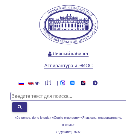
Личный кабинет
Аспирантура и ЭИОС
|
«Je pense, donc je suis» «Cogito ergo sum»
«Я мыслю, следовательно,
я есмь»
Р. Декарт, 1637