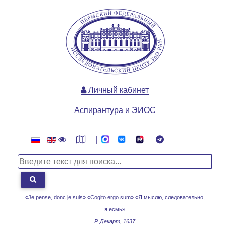
Личный кабинет
Аспирантура и ЭИОС
|
«Je pense, donc je suis» «Cogito ergo sum»
«Я мыслю, следовательно,
я есмь»
Р. Декарт, 1637