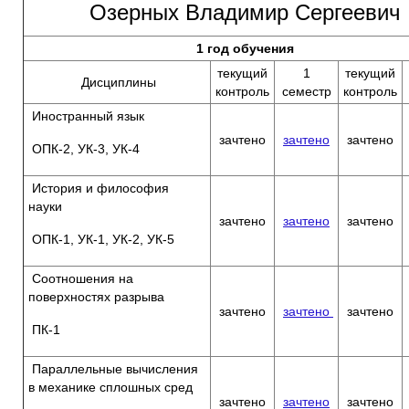
Озерных Владимир Сергеевич
1 год обучения
текущий
1
текущий
Дисциплины
контроль
семестр
контроль
Иностранный язык
зачтено
зачтено
зачтено
ОПК-2, УК-3, УК-4
История и философия
науки
зачтено
зачтено
зачтено
ОПК-1, УК-1, УК-2, УК-5
Соотношения на
поверхностях разрыва
зачтено
зачтено
зачтено
ПК-1
Параллельные вычисления
в механике сплошных сред
зачтено
зачтено
зачтено