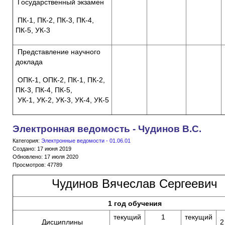
Государственный экзамен
ПК-1, ПК-2, ПК-3, ПК-4,
ПК-5, УК-3
Представление научного
доклада
ОПК-1, ОПК-2, ПК-1, ПК-2,
ПК-3, ПК-4, ПК-5,
УК-1, УК-2, УК-3, УК-4, УК-5
Электронная ведомость - Чудинов В.С.
Категория:
Электронные ведомости - 01.06.01
Создано: 17 июня 2019
Обновлено: 17 июля 2020
Просмотров: 47789
Чудинов Вячеслав Сергеевич
1 год обучения
текущий
1
текущий
Дисциплины
2