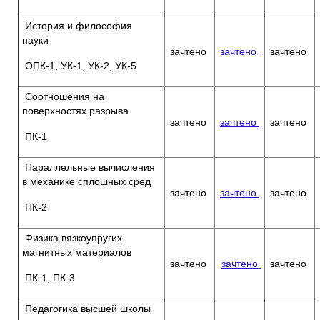
История и философия
науки
зачтено
зачтено
зачтено
ОПК-1, УК-1, УК-2, УК-5
Соотношения на
поверхностях разрыва
зачтено
зачтено
зачтено
ПК-1
Параллельные вычисления
в механике сплошных сред
зачтено
зачтено
зачтено
ПК-2
Физика вязкоупругих
магнитных материалов
зачтено
зачтено
зачтено
ПК-1, ПК-3
Педагогика высшей школы