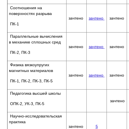
Соотношения на
поверхностях разрыва
зачтено
зачтено
зачтено
ПК-1
Параллельные вычисления
в механике сплошных сред
зачтено
зачтено
зачтено
ПК-2, ПК-3
Физика вязкоупругих
магнитных материалов
зачтено
зачтено
зачтено
ПК-1, ПК-2, ПК-3, ПК-5
Педагогика высшей школы
зачтено
ОПК-2, УК-3, ПК-5
Научно-исследовательская
практика
зачтено
5