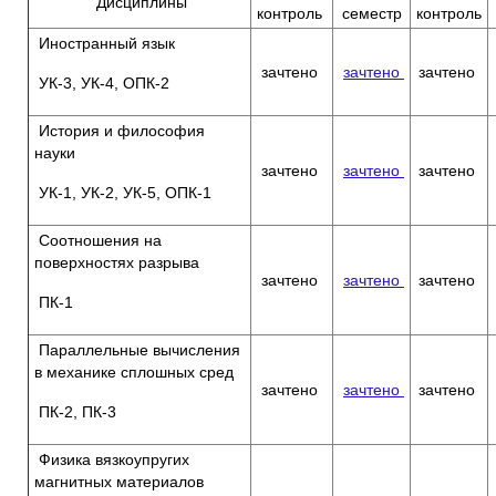
Дисциплины
контроль
семестр
контроль
Иностранный язык
зачтено
зачтено
зачтено
УК-3, УК-4, ОПК-2
История и философия
науки
зачтено
зачтено
зачтено
УК-1, УК-2, УК-5, ОПК-1
Соотношения на
поверхностях разрыва
зачтено
зачтено
зачтено
ПК-1
Параллельные вычисления
в механике сплошных сред
зачтено
зачтено
зачтено
ПК-2, ПК-3
Физика вязкоупругих
магнитных материалов