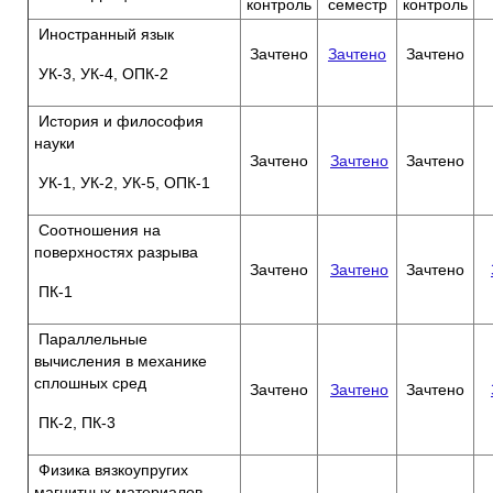
контроль
семестр
контроль
Иностранный язык
Зачтено
Зачтено
Зачтено
УК-3, УК-4, ОПК-2
История и философия
науки
Зачтено
Зачтено
Зачтено
УК-1, УК-2, УК-5, ОПК-1
Соотношения на
поверхностях разрыва
Зачтено
Зачтено
Зачтено
ПК-1
Параллельные
вычисления в механике
сплошных сред
Зачтено
Зачтено
Зачтено
ПК-2, ПК-3
Физика вязкоупругих
магнитных материалов